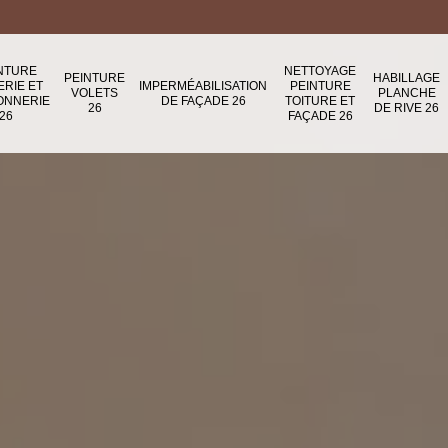
NTURE
NETTOYAGE
PEINTURE
HABILLAGE
ERIE ET
IMPERMÉABILISATION
PEINTURE
VOLETS
PLANCHE
ONNERIE
DE FAÇADE 26
TOITURE ET
26
DE RIVE 26
26
FAÇADE 26