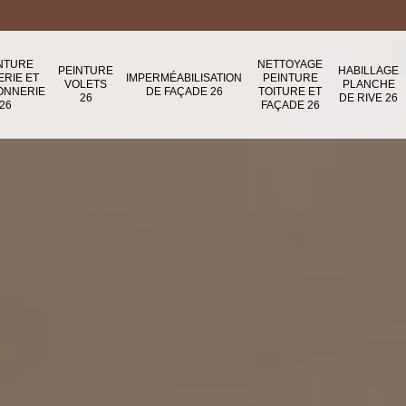
NTURE
NETTOYAGE
PEINTURE
HABILLAGE
ERIE ET
IMPERMÉABILISATION
PEINTURE
VOLETS
PLANCHE
ONNERIE
DE FAÇADE 26
TOITURE ET
26
DE RIVE 26
26
FAÇADE 26