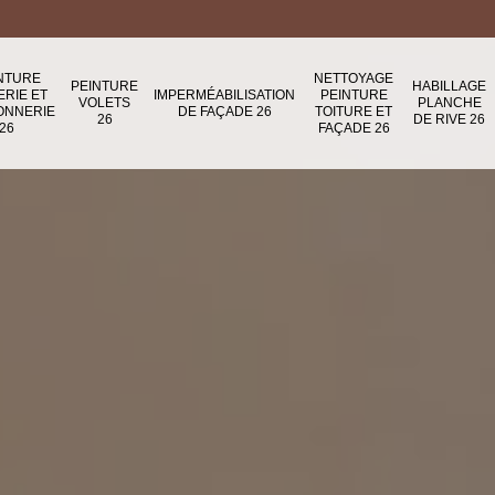
NTURE
NETTOYAGE
PEINTURE
HABILLAGE
ERIE ET
IMPERMÉABILISATION
PEINTURE
VOLETS
PLANCHE
ONNERIE
DE FAÇADE 26
TOITURE ET
26
DE RIVE 26
26
FAÇADE 26