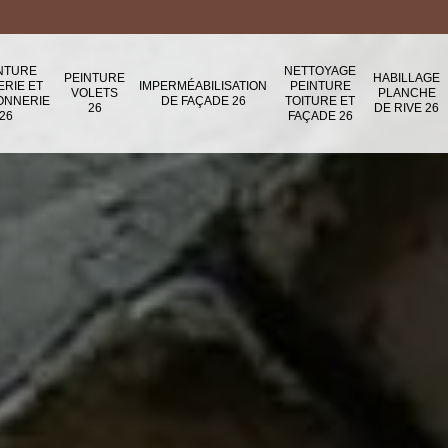
NTURE
NETTOYAGE
PEINTURE
HABILLAGE
ERIE ET
IMPERMÉABILISATION
PEINTURE
VOLETS
PLANCHE
ONNERIE
DE FAÇADE 26
TOITURE ET
26
DE RIVE 26
26
FAÇADE 26