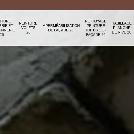
NTURE
NETTOYAGE
PEINTURE
HABILLAGE
ERIE ET
IMPERMÉABILISATION
PEINTURE
VOLETS
PLANCHE
ONNERIE
DE FAÇADE 26
TOITURE ET
26
DE RIVE 26
26
FAÇADE 26