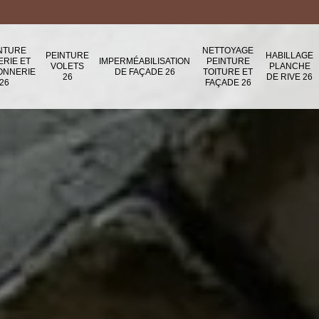
NTURE
NETTOYAGE
PEINTURE
HABILLAGE
ERIE ET
IMPERMÉABILISATION
PEINTURE
VOLETS
PLANCHE
ONNERIE
DE FAÇADE 26
TOITURE ET
26
DE RIVE 26
26
FAÇADE 26