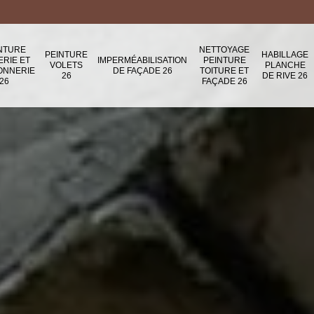
NTURE
NETTOYAGE
PEINTURE
HABILLAGE
ERIE ET
IMPERMÉABILISATION
PEINTURE
VOLETS
PLANCHE
ONNERIE
DE FAÇADE 26
TOITURE ET
26
DE RIVE 26
26
FAÇADE 26