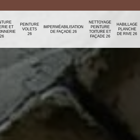
NTURE
NETTOYAGE
PEINTURE
HABILLAGE
ERIE ET
IMPERMÉABILISATION
PEINTURE
VOLETS
PLANCHE
ONNERIE
DE FAÇADE 26
TOITURE ET
26
DE RIVE 26
26
FAÇADE 26