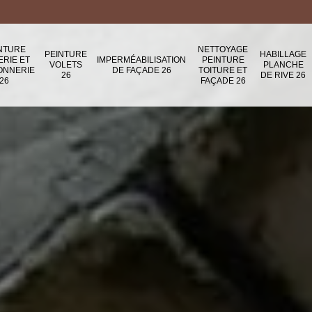
NTURE
NETTOYAGE
PEINTURE
HABILLAGE
ERIE ET
IMPERMÉABILISATION
PEINTURE
VOLETS
PLANCHE
ONNERIE
DE FAÇADE 26
TOITURE ET
26
DE RIVE 26
26
FAÇADE 26