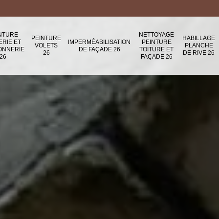
NTURE
NETTOYAGE
PEINTURE
HABILLAGE
ERIE ET
IMPERMÉABILISATION
PEINTURE
VOLETS
PLANCHE
ONNERIE
DE FAÇADE 26
TOITURE ET
26
DE RIVE 26
26
FAÇADE 26