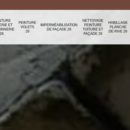
NTURE
NETTOYAGE
PEINTURE
HABILLAGE
ERIE ET
IMPERMÉABILISATION
PEINTURE
VOLETS
PLANCHE
ONNERIE
DE FAÇADE 26
TOITURE ET
26
DE RIVE 26
26
FAÇADE 26