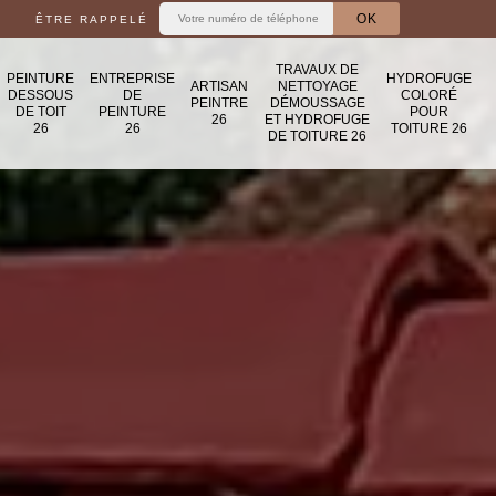
ÊTRE RAPPELÉ
TRAVAUX DE
PEINTURE
ENTREPRISE
HYDROFUGE
ARTISAN
NETTOYAGE
DESSOUS
DE
COLORÉ
PEINTRE
DÉMOUSSAGE
DE TOIT
PEINTURE
POUR
26
ET HYDROFUGE
26
26
TOITURE 26
DE TOITURE 26