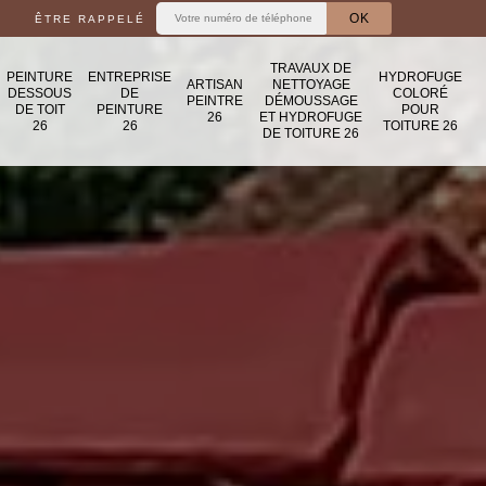
ÊTRE RAPPELÉ
TRAVAUX DE
PEINTURE
ENTREPRISE
HYDROFUGE
ARTISAN
NETTOYAGE
DESSOUS
DE
COLORÉ
PEINTRE
DÉMOUSSAGE
DE TOIT
PEINTURE
POUR
26
ET HYDROFUGE
26
26
TOITURE 26
DE TOITURE 26