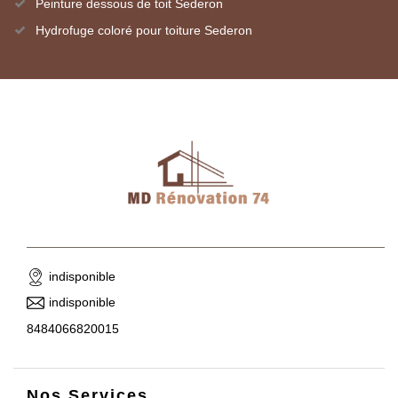
Peinture dessous de toit Sederon
Hydrofuge coloré pour toiture Sederon
indisponible
indisponible
8484066820015
Nos Services