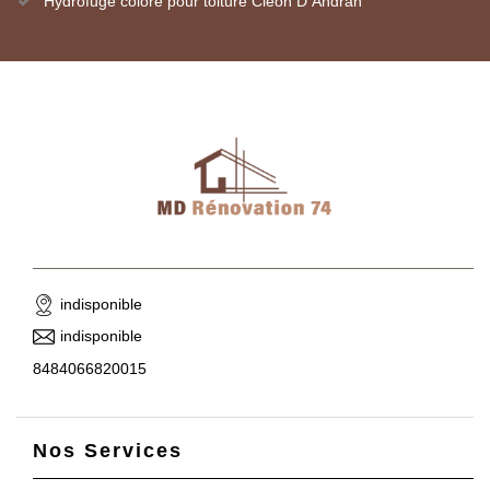
Hydrofuge coloré pour toiture Cleon D Andran
indisponible
indisponible
8484066820015
Nos Services