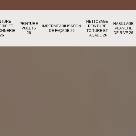
NTURE
NETTOYAGE
PEINTURE
HABILLAGE
ERIE ET
IMPERMÉABILISATION
PEINTURE
VOLETS
PLANCHE
ONNERIE
DE FAÇADE 26
TOITURE ET
26
DE RIVE 26
26
FAÇADE 26