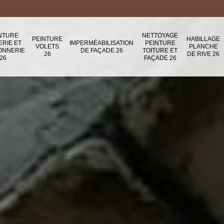
NTURE
NETTOYAGE
PEINTURE
HABILLAGE
ERIE ET
IMPERMÉABILISATION
PEINTURE
VOLETS
PLANCHE
ONNERIE
DE FAÇADE 26
TOITURE ET
26
DE RIVE 26
26
FAÇADE 26