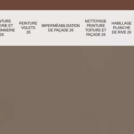
NTURE
NETTOYAGE
PEINTURE
HABILLAGE
ERIE ET
IMPERMÉABILISATION
PEINTURE
VOLETS
PLANCHE
ONNERIE
DE FAÇADE 26
TOITURE ET
26
DE RIVE 26
26
FAÇADE 26